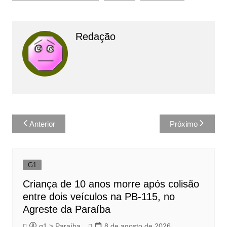
Redação
Navegação
Anterior
Próximo
de
Post
G1
Criança de 10 anos morre após colisão
entre dois veículos na PB-115, no
Agreste da Paraíba
g1 > Paraíba
8 de agosto de 2026