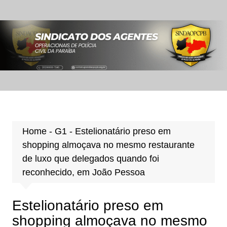
Ir
para
o
conteúdo
Home
-
G1
-
Estelionatário preso em
shopping almoçava no mesmo restaurante
de luxo que delegados quando foi
reconhecido, em João Pessoa
Estelionatário preso em
shopping almoçava no mesmo