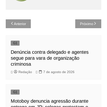
Navegação
Anterior
Próximo
de
Post
G1
Denúncia contra delegado e agentes
segue para vara de organização
criminosa
Redação
7 de agosto de 2026
G1
Motoboy denuncia agressão durante
entrega em JP; colegas protestam e