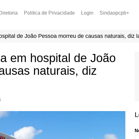
Diretoria
Politica de Privacidade
Login
Sindaopcpb+
LOPCPB
Recuperar Senha
Convênios
spital de João Pessoa morreu de causas naturais, diz 
PCCR 2022
Tabela de Plantão
a em hospital de João
Tabela de Venc. 2025
usas naturais, diz
1
L
N