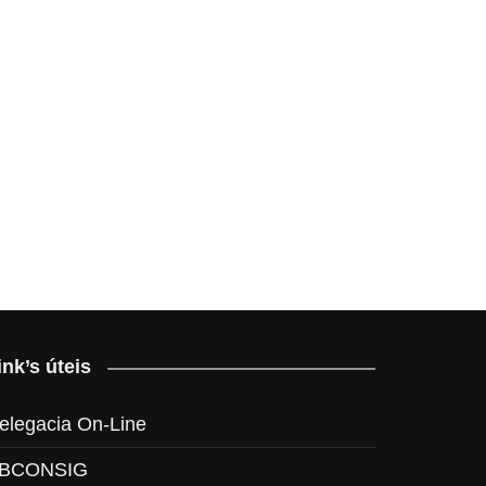
ink’s úteis
elegacia On-Line
BCONSIG