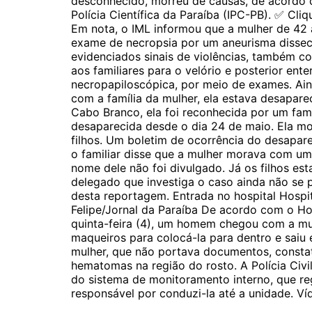
desconhecido, morreu de causas, de acordo co
Polícia Científica da Paraíba (IPC-PB). ✅ Cl
Em nota, o IML informou que a mulher de 42 
exame de necropsia por um aneurisma dissecan
evidenciados sinais de violências, também co
aos familiares para o velório e posterior ent
necropapiloscópica, por meio de exames. Ai
com a família da mulher, ela estava desapar
Cabo Branco, ela foi reconhecida por um famil
desaparecida desde o dia 24 de maio. Ela mor
filhos. Um boletim de ocorrência do desapar
o familiar disse que a mulher morava com 
nome dele não foi divulgado. Já os filhos es
delegado que investiga o caso ainda não se p
desta reportagem. Entrada no hospital Hosp
Felipe/Jornal da Paraíba De acordo com o Ho
quinta-feira (4), um homem chegou com a mu
maqueiros para colocá-la para dentro e saiu
mulher, que não portava documentos, constat
hematomas na região do rosto. A Polícia Civi
do sistema de monitoramento interno, que r
responsável por conduzi-la até a unidade. Ví