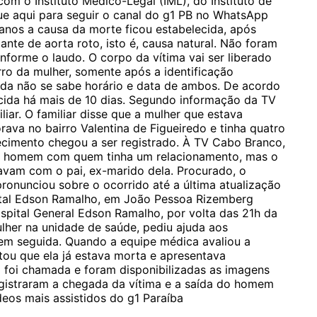
m o Instituto Médico-Legal (IML), do Instituto de
ique aqui para seguir o canal do g1 PB no WhatsApp
anos a causa da morte ficou estabelecida, após
te de aorta roto, isto é, causa natural. Não foram
nforme o laudo. O corpo da vítima vai ser liberado
erro da mulher, somente após a identificação
nda não se sabe horário e data de ambos. De acordo
ecida há mais de 10 dias. Segundo informação da TV
iar. O familiar disse que a mulher que estava
ava no bairro Valentina de Figueiredo e tinha quatro
ecimento chegou a ser registrado. À TV Cabo Branco,
um homem com quem tinha um relacionamento, mas o
tavam com o pai, ex-marido dela. Procurado, o
ronunciou sobre o ocorrido até a última atualização
ital Edson Ramalho, em João Pessoa Rizemberg
spital General Edson Ramalho, por volta das 21h da
lher na unidade de saúde, pediu ajuda aos
 em seguida. Quando a equipe médica avaliou a
ou que ela já estava morta e apresentava
l foi chamada e foram disponibilizadas as imagens
egistraram a chegada da vítima e a saída do homem
deos mais assistidos do g1 Paraíba