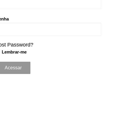
enha
ost Password?
Lembrar-me