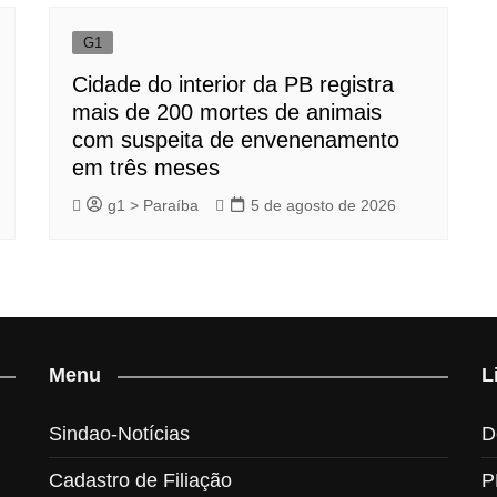
G1
Cidade do interior da PB registra
mais de 200 mortes de animais
com suspeita de envenenamento
em três meses
g1 > Paraíba
5 de agosto de 2026
Menu
L
Sindao-Notícias
D
Cadastro de Filiação
P