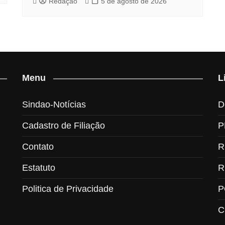
Redação
5 de agosto de 2026
Menu
L
Sindao-Notícias
D
Cadastro de Filiação
P
Contato
R
Estatuto
R
Politica de Privacidade
P
C