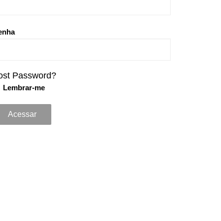
enha
ost Password?
Lembrar-me