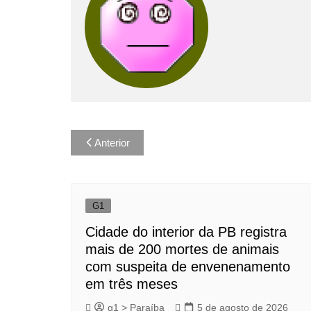
Navegação
Anterior
de
Post
G1
Cidade do interior da PB registra
mais de 200 mortes de animais
com suspeita de envenenamento
em três meses
g1 > Paraíba
5 de agosto de 2026