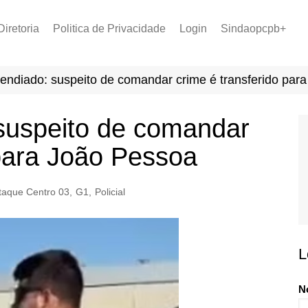
Diretoria
Politica de Privacidade
Login
Sindaopcpb+
LOPCPB
Recuperar Senha
Convênios
endiado: suspeito de comandar crime é transferido par
PCCR 2022
Tabela de Plantão
suspeito de comandar
Tabela de Venc. 2025
 para João Pessoa
taque Centro 03
,
G1
,
Policial
L
N