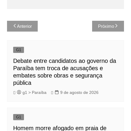
Navegação
Anterior
Próximo
de
Post
G1
Debate entre candidatos ao governo da
Paraíba tem troca de acusações e
embates sobre obras e segurança
pública
g1 > Paraíba
9 de agosto de 2026
G1
Homem morre afogado em praia de