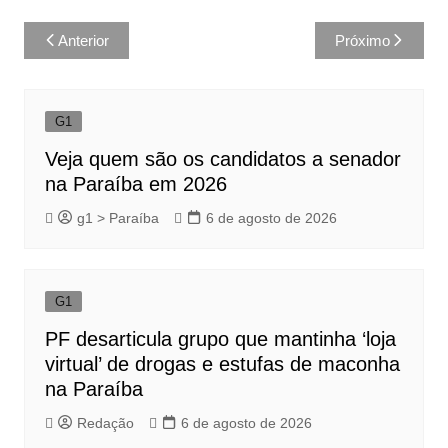
Navegação
Anterior
Próximo
de
Post
G1
Veja quem são os candidatos a senador
na Paraíba em 2026
g1 > Paraíba
6 de agosto de 2026
G1
PF desarticula grupo que mantinha ‘loja
virtual’ de drogas e estufas de maconha
na Paraíba
Redação
6 de agosto de 2026