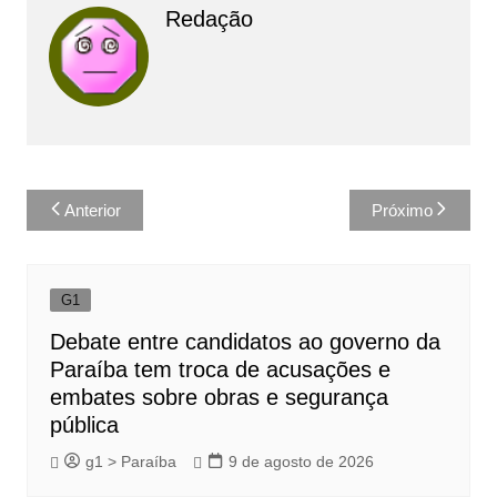
Redação
Navegação
Anterior
Próximo
de
Post
G1
Debate entre candidatos ao governo da
Paraíba tem troca de acusações e
embates sobre obras e segurança
pública
g1 > Paraíba
9 de agosto de 2026