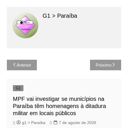
G1 > Paraíba
Navegação
Anterior
Próximo
de
Post
G1
MPF vai investigar se municípios na
Paraíba têm homenagens à ditadura
militar em locais públicos
g1 > Paraíba
7 de agosto de 2026