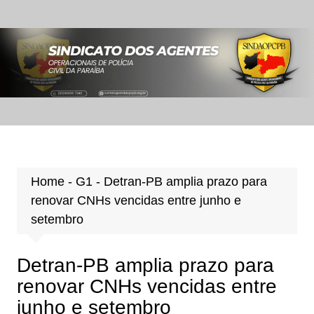
Ir
para
o
conteúdo
Home
-
G1
-
Detran-PB amplia prazo para
renovar CNHs vencidas entre junho e
setembro
Detran-PB amplia prazo para
renovar CNHs vencidas entre
junho e setembro