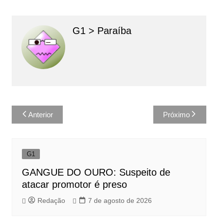
G1 > Paraíba
Navegação
Anterior
Próximo
de
Post
G1
GANGUE DO OURO: Suspeito de
atacar promotor é preso
Redação
7 de agosto de 2026