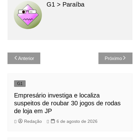
G1 > Paraíba
Navegação
Anterior
Próximo
de
Post
G1
Empresário investiga e localiza
suspeitos de roubar 30 jogos de rodas
de loja em JP
Redação
6 de agosto de 2026