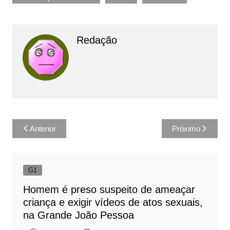
Redação
Navegação
Anterior
Próximo
de
Post
G1
Homem é preso suspeito de ameaçar
criança e exigir vídeos de atos sexuais,
na Grande João Pessoa