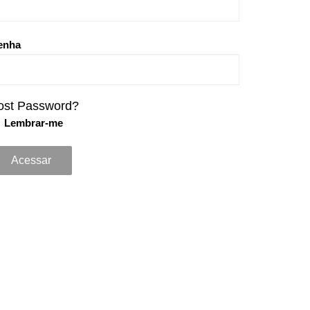
enha
ost Password?
Lembrar-me