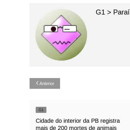
G1 > Para
Navegação
Anterior
de
Post
G1
Cidade do interior da PB registra
mais de 200 mortes de animais