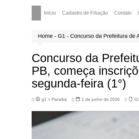
Início
Cadastro de Filiação
Contato
Home
-
G1
-
Concurso da Prefeitura de A
Concurso da Prefeit
PB, começa inscriçõe
segunda-feira (1°)
g1 > Paraíba
1 de junho de 2026
G