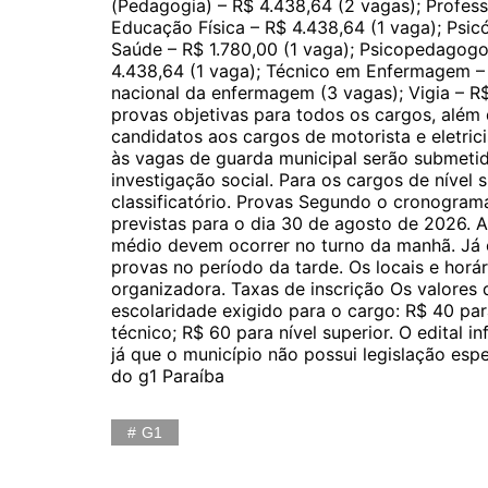
(Pedagogia) – R$ 4.438,64 (2 vagas); Profess
Educação Física – R$ 4.438,64 (1 vaga); Psic
Saúde – R$ 1.780,00 (1 vaga); Psicopedagogo 
4.438,64 (1 vaga); Técnico em Enfermagem – 
nacional da enfermagem (3 vagas); Vigia – R
provas objetivas para todos os cargos, além
candidatos aos cargos de motorista e eletric
às vagas de guarda municipal serão submetido
investigação social. Para os cargos de nível 
classificatório. Provas Segundo o cronograma
previstas para o dia 30 de agosto de 2026. A
médio devem ocorrer no turno da manhã. Já o
provas no período da tarde. Os locais e horá
organizadora. Taxas de inscrição Os valores 
escolaridade exigido para o cargo: R$ 40 par
técnico; R$ 60 para nível superior. O edital 
já que o município não possui legislação espe
do g1 Paraíba
G1