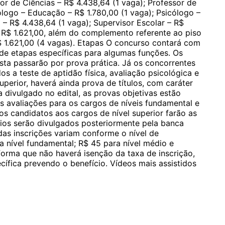
or de Ciências – R$ 4.438,64 (1 vaga); Professor de
ólogo – Educação – R$ 1.780,00 (1 vaga); Psicólogo –
– R$ 4.438,64 (1 vaga); Supervisor Escolar – R$
R$ 1.621,00, além do complemento referente ao piso
$ 1.621,00 (4 vagas). Etapas O concurso contará com
 de etapas específicas para algumas funções. Os
ista passarão por prova prática. Já os concorrentes
s a teste de aptidão física, avaliação psicológica e
superior, haverá ainda prova de títulos, com caráter
 divulgado no edital, as provas objetivas estão
s avaliações para os cargos de níveis fundamental e
s candidatos aos cargos de nível superior farão as
rios serão divulgados posteriormente pela banca
das inscrições variam conforme o nível de
a nível fundamental; R$ 45 para nível médio e
informa que não haverá isenção da taxa de inscrição,
cífica prevendo o benefício. Vídeos mais assistidos