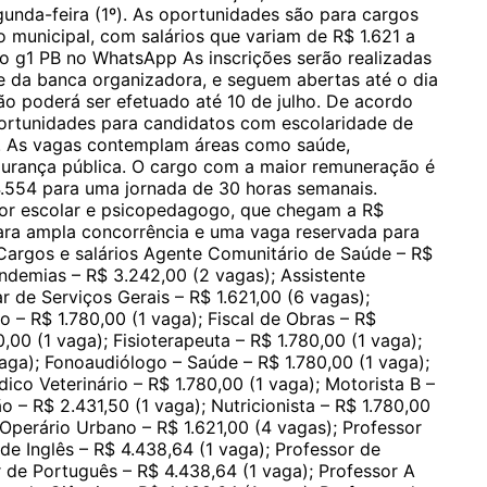
nda-feira (1º). As oportunidades são para cargos
o municipal, com salários que variam de R$ 1.621 a
do g1 PB no WhatsApp As inscrições serão realizadas
te da banca organizadora, e seguem abertas até o dia
ão poderá ser efetuado até 10 de julho. De acordo
oportunidades para candidatos com escolaridade de
or. As vagas contemplam áreas como saúde,
egurança pública. O cargo com a maior remuneração é
4.554 para uma jornada de 30 horas semanais.
or escolar e psicopedagogo, que chegam a R$
para ampla concorrência e uma vaga reservada para
Cargos e salários Agente Comunitário de Saúde – R$
demias – R$ 3.242,00 (2 vagas); Assistente
ar de Serviços Gerais – R$ 1.621,00 (6 vagas);
co – R$ 1.780,00 (1 vaga); Fiscal de Obras – R$
0,00 (1 vaga); Fisioterapeuta – R$ 1.780,00 (1 vaga);
aga); Fonoaudiólogo – Saúde – R$ 1.780,00 (1 vaga);
ico Veterinário – R$ 1.780,00 (1 vaga); Motorista B –
 – R$ 2.431,50 (1 vaga); Nutricionista – R$ 1.780,00
 Operário Urbano – R$ 1.621,00 (4 vagas); Professor
 de Inglês – R$ 4.438,64 (1 vaga); Professor de
 de Português – R$ 4.438,64 (1 vaga); Professor A