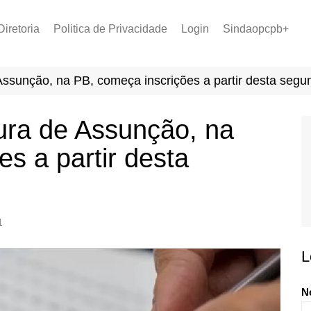
Diretoria
Politica de Privacidade
Login
Sindaopcpb+
LOPCPB
Recuperar Senha
Convênios
ssunção, na PB, começa inscrições a partir desta segun
PCCR 2022
Tabela de Plantão
ura de Assunção, na
Tabela de Venc. 2025
s a partir desta
1
L
N