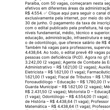
Paraíba, com 50 vagas, começaram nesta segu
efetivos em diferentes áreas da administraçã
R$ 4.554. ✅ Clique aqui para seguir o canal 
exclusivamente pela internet, por meio do si
30 de junho. O pagamento da taxa de inscriç
com o edital publicado pela prefeitura, há 
níveis fundamental, médio, técnico e superi
educação, administração, infraestrutura e s
o de odontólogo, que oferece salário de R$ 
Também há vagas para professores, supervis
4.438,64. Ao todo, o edital prevê 49 vagas 
pessoas com deficiência (PcD). Agora no g1 
3.242,00 (2 vagas); Agente de Combate às En
Administrativo – R$ 1.621,00 (2 vagas); Auxili
Eletricista – R$ 1.621,00 (1 vaga); Farmacêuti
1.621,00 (1 vaga); Fiscal de Tributos – R$ 1.78
Fonoaudiólogo – Educação – R$ 1.780,00 (1 v
Guarda Municipal – R$ 1.621,00 (2 vagas); Méd
R$ 2.431,50 (2 vagas); Motorista D – Educação
(1 vaga); Odontólogo – R$ 4.554,00 (1 vaga);
de História – R$ 4.438,64 (1 vaga); Professor
Matemática – R$ 4.438,64 (1 vaga); Professor