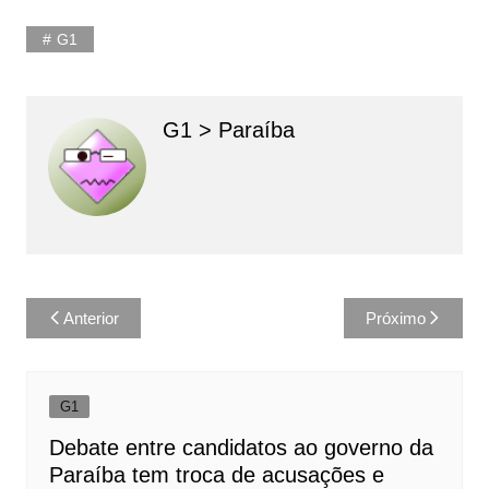
G1
G1 > Paraíba
Navegação
Anterior
Próximo
de
Post
G1
Debate entre candidatos ao governo da
Paraíba tem troca de acusações e