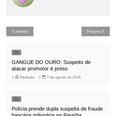
Navegação
Anterior
Próximo
de
Post
G1
GANGUE DO OURO: Suspeito de
atacar promotor é preso
Redação
7 de agosto de 2026
G1
Polícia prende dupla suspeita de fraude
bancária milionária na Paraíba