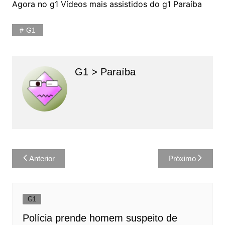
Agora no g1 Vídeos mais assistidos do g1 Paraíba
G1
G1 > Paraíba
Navegação
Anterior
Próximo
de
Post
G1
Polícia prende homem suspeito de