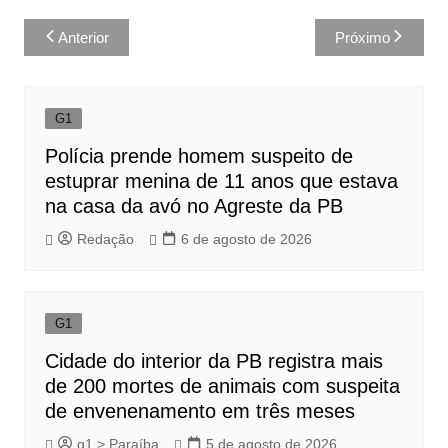
Navegação
Anterior
Próximo
de
Post
G1
Polícia prende homem suspeito de
estuprar menina de 11 anos que estava
na casa da avó no Agreste da PB
Redação
6 de agosto de 2026
G1
Cidade do interior da PB registra mais
de 200 mortes de animais com suspeita
de envenenamento em três meses
g1 > Paraíba
5 de agosto de 2026