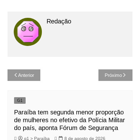
Redação
Navegação
Anterior
Próximo
de
Post
G1
Paraíba tem segunda menor proporção
de mulheres no efetivo da Polícia Militar
do país, aponta Fórum de Segurança
g1 > Paraíba
8 de agosto de 2026