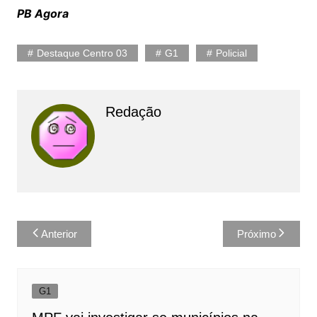
PB Agora
Destaque Centro 03
G1
Policial
Redação
Navegação
Anterior
Próximo
de
Post
G1