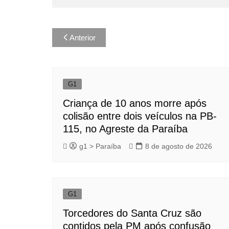
Navegação
Anterior
de
Post
G1
Criança de 10 anos morre após
colisão entre dois veículos na PB-
115, no Agreste da Paraíba
g1 > Paraíba
8 de agosto de 2026
G1
Torcedores do Santa Cruz são
contidos pela PM após confusão