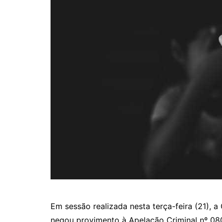
Em sessão realizada nesta terça-feira (21), a
negou provimento à Apelação Criminal nº 08