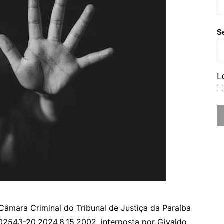
S
L
 Câmara Criminal do Tribunal de Justiça da Paraíba
02543-20.2024.8.15.2002, interposta por Givaldo