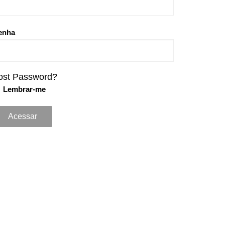
enha
ost Password?
Lembrar-me