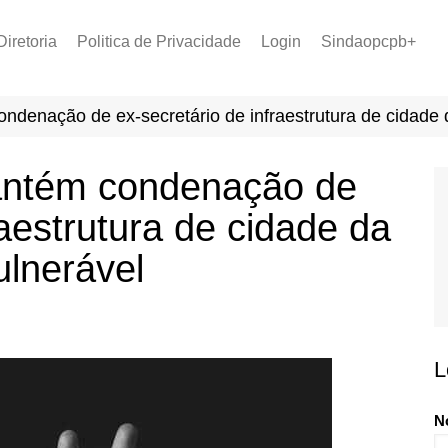
Diretoria
Politica de Privacidade
Login
Sindaopcpb+
LOPCPB
Recuperar Senha
Convênios
denação de ex-secretário de infraestrutura de cidade 
PCCR 2022
Tabela de Plantão
antém condenação de
Tabela de Venc. 2025
raestrutura de cidade da
ulnerável
L
N