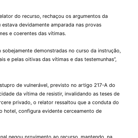
elator do recurso, rechaçou os argumentos da
u estava devidamente amparada nas provas
mes e coerentes das vítimas.
ram sobejamente demonstradas no curso da instrução,
is e pelas oitivas das vítimas e das testemunhas”,
upro de vulnerável, previsto no artigo 217-A do
dade da vítima de resistir, invalidando as teses de
árcere privado, o relator ressaltou que a conduta do
do hotel, configura evidente cerceamento de
inal negou provimento ao recurso, mantendo, na