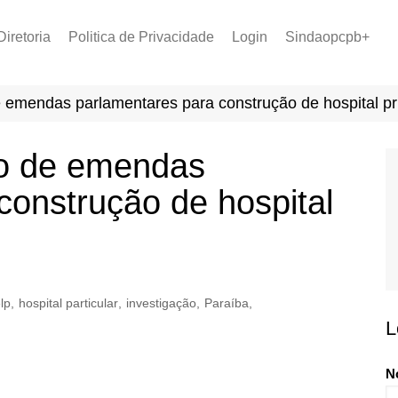
Diretoria
Politica de Privacidade
Login
Sindaopcpb+
LOPCPB
Recuperar Senha
Convênios
e emendas parlamentares para construção de hospital pr
PCCR 2022
Tabela de Plantão
io de emendas
Tabela de Venc. 2025
construção de hospital
lp
,
hospital particular
,
investigação
,
Paraíba
,
L
N