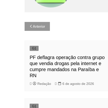
Navegação
Anterior
de
Post
G1
PF deflagra operação contra grupo
que vendia drogas pela internet e
cumpre mandados na Paraíba e
RN
Redação
6 de agosto de 2026
G1