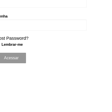
enha
ost Password?
Lembrar-me