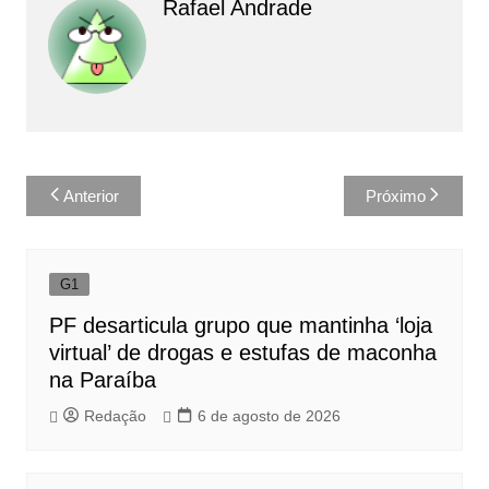
Rafael Andrade
Navegação
Anterior
Próximo
de
Post
G1
PF desarticula grupo que mantinha ‘loja
virtual’ de drogas e estufas de maconha
na Paraíba
Redação
6 de agosto de 2026