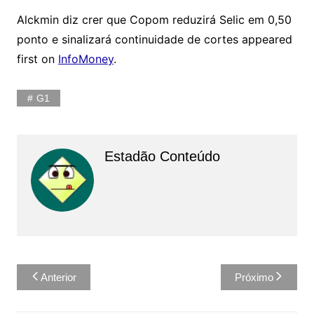
Alckmin diz crer que Copom reduzirá Selic em 0,50
ponto e sinalizará continuidade de cortes appeared
first on
InfoMoney
.
G1
Estadão Conteúdo
Navegação
Anterior
Próximo
de
Post