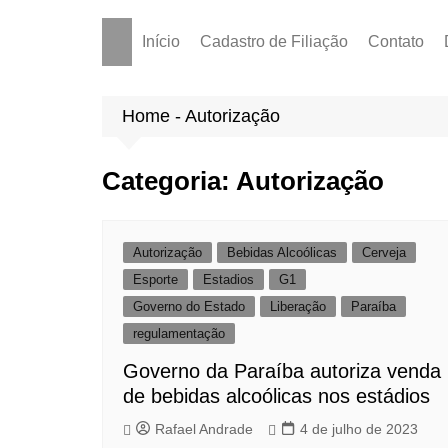
Início
Cadastro de Filiação
Contato
Home
-
Autorização
Categoria:
Autorização
Autorização
Bebidas Alcoólicas
Cerveja
Esporte
Estadios
G1
Governo do Estado
Liberação
Paraíba
regulamentação
Governo da Paraíba autoriza venda
de bebidas alcoólicas nos estádios
Rafael Andrade
4 de julho de 2023