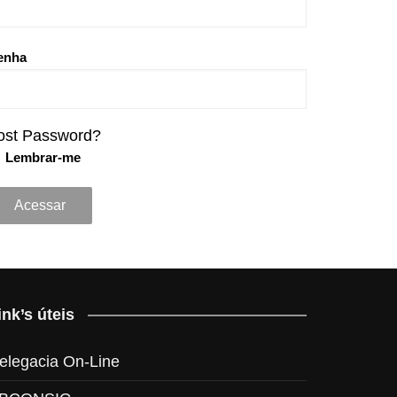
enha
ost Password?
Lembrar-me
ink’s úteis
elegacia On-Line