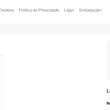
Diretoria
Politica de Privacidade
Login
Sindaopcpb+
LOPCPB
Recuperar Senha
Convênios
PCCR 2022
Tabela de Plantão
Tabela de Venc. 2025
L
N