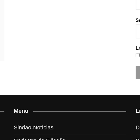
S
L
Menu
L
Sindao-Notícias
D