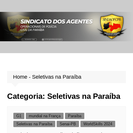
Ir
para
o
conteúdo
Home
-
Seletivas na Paraíba
Categoria:
Seletivas na Paraíba
G1
mundial na França
Paraíba
Seletivas na Paraíba
Senai-PB
WorldSkills 2024