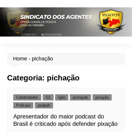
Ir
para
o
conteúdo
Home
-
pichação
Categoria:
pichação
Celebridades
G1
Igão
pichação
pixação
Podcast
podpah
Apresentador do maior podcast do
Brasil é criticado após defender pixação