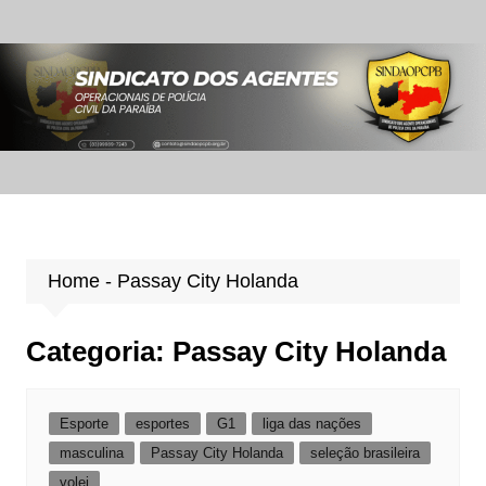
Ir
para
o
conteúdo
Home
-
Passay City Holanda
Categoria:
Passay City Holanda
Esporte
esportes
G1
liga das nações
masculina
Passay City Holanda
seleção brasileira
volei