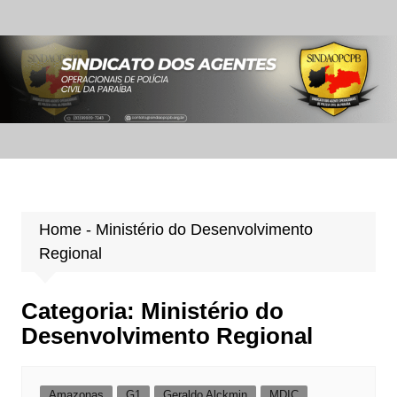
Ir
para
o
conteúdo
Home
-
Ministério do Desenvolvimento
Regional
Categoria:
Ministério do
Desenvolvimento Regional
Amazonas
G1
Geraldo Alckmin
MDIC