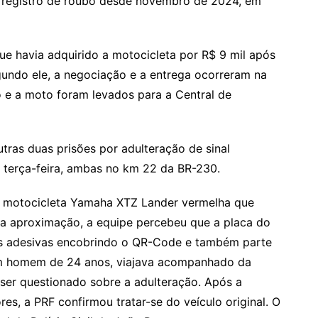
ía registro de roubo desde novembro de 2024, em
e havia adquirido a motocicleta por R$ 9 mil após
gundo ele, a negociação e a entrega ocorreram na
o e a moto foram levados para a Central de
utras duas prisões por adulteração de sinal
 terça-feira, ambas no km 22 da BR-230.
a motocicleta Yamaha XTZ Lander vermelha que
e a aproximação, a equipe percebeu que a placa do
tas adesivas encobrindo o QR-Code e também parte
um homem de 24 anos, viajava acompanhado da
 ser questionado sobre a adulteração. Após a
s, a PRF confirmou tratar-se do veículo original. O