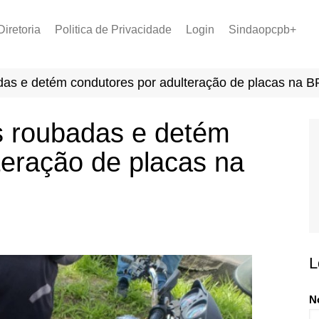
Diretoria
Politica de Privacidade
Login
Sindaopcpb+
LOPCPB
Recuperar Senha
Convênios
as e detém condutores por adulteração de placas na B
PCCR 2022
Tabela de Plantão
 roubadas e detém
Tabela de Venc. 2025
teração de placas na
L
N