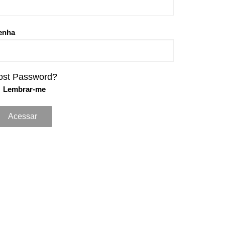
enha
ost Password?
Lembrar-me