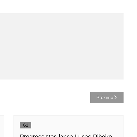
Próximo
G1
Progressistas lança Lucas Ribeiro