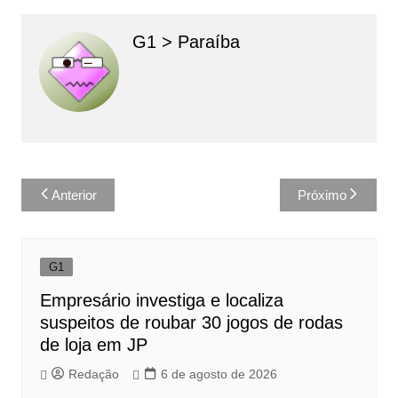
G1 > Paraíba
Navegação
Anterior
Próximo
de
Post
G1
Empresário investiga e localiza
suspeitos de roubar 30 jogos de rodas
de loja em JP
Redação
6 de agosto de 2026