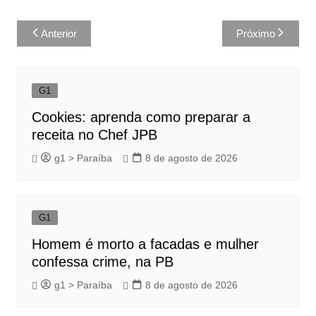
Navegação
Anterior
Próximo
de
Post
G1
Cookies: aprenda como preparar a
receita no Chef JPB
g1 > Paraíba
8 de agosto de 2026
G1
Homem é morto a facadas e mulher
confessa crime, na PB
g1 > Paraíba
8 de agosto de 2026