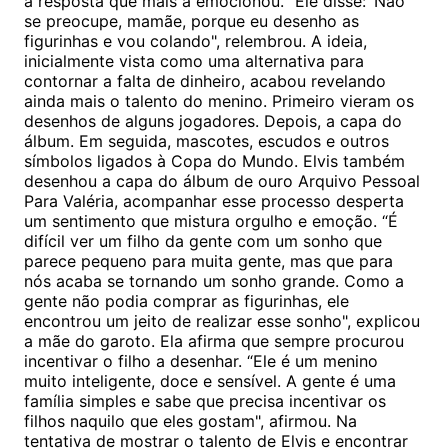
a resposta que mais a emocionou. “Ele disse: ‘Não
se preocupe, mamãe, porque eu desenho as
figurinhas e vou colando", relembrou. A ideia,
inicialmente vista como uma alternativa para
contornar a falta de dinheiro, acabou revelando
ainda mais o talento do menino. Primeiro vieram os
desenhos de alguns jogadores. Depois, a capa do
álbum. Em seguida, mascotes, escudos e outros
símbolos ligados à Copa do Mundo. Elvis também
desenhou a capa do álbum de ouro Arquivo Pessoal
Para Valéria, acompanhar esse processo desperta
um sentimento que mistura orgulho e emoção. “É
difícil ver um filho da gente com um sonho que
parece pequeno para muita gente, mas que para
nós acaba se tornando um sonho grande. Como a
gente não podia comprar as figurinhas, ele
encontrou um jeito de realizar esse sonho", explicou
a mãe do garoto. Ela afirma que sempre procurou
incentivar o filho a desenhar. “Ele é um menino
muito inteligente, doce e sensível. A gente é uma
família simples e sabe que precisa incentivar os
filhos naquilo que eles gostam", afirmou. Na
tentativa de mostrar o talento de Elvis e encontrar