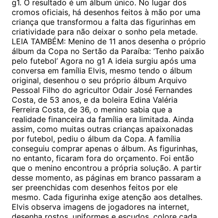
g1. O resultado é um álbum único. No lugar dos
cromos oficiais, há desenhos feitos à mão por uma
criança que transformou a falta das figurinhas em
criatividade para não deixar o sonho pela metade.
LEIA TAMBÉM: Menino de 11 anos desenha o próprio
álbum da Copa no Sertão da Paraíba: ‘Tenho paixão
pelo futebol’ Agora no g1 A ideia surgiu após uma
conversa em família Elvis, mesmo tendo o álbum
original, desenhou o seu próprio álbum Arquivo
Pessoal Filho do agricultor Odair José Fernandes
Costa, de 53 anos, e da boleira Edina Valéria
Ferreira Costa, de 36, o menino sabia que a
realidade financeira da família era limitada. Ainda
assim, como muitas outras crianças apaixonadas
por futebol, pediu o álbum da Copa. A família
conseguiu comprar apenas o álbum. As figurinhas,
no entanto, ficaram fora do orçamento. Foi então
que o menino encontrou a própria solução. A partir
desse momento, as páginas em branco passaram a
ser preenchidas com desenhos feitos por ele
mesmo. Cada figurinha exige atenção aos detalhes.
Elvis observa imagens de jogadores na internet,
desenha rostos, uniformes e escudos, colore cada