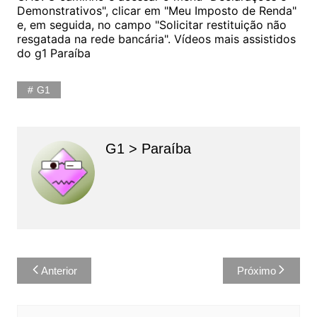
Demonstrativos", clicar em "Meu Imposto de Renda"
e, em seguida, no campo "Solicitar restituição não
resgatada na rede bancária". Vídeos mais assistidos
do g1 Paraíba
G1
G1 > Paraíba
Navegação
Anterior
Próximo
de
Post