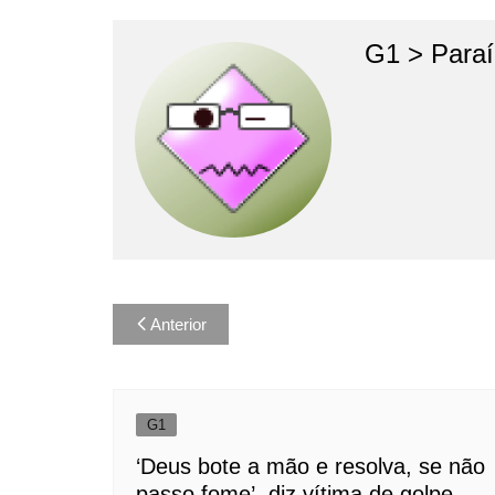
G1 > Para
Navegação
Anterior
de
Post
G1
‘Deus bote a mão e resolva, se não
passo fome’, diz vítima de golpe