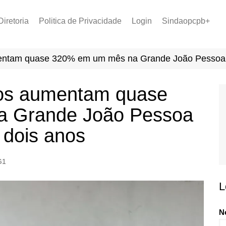
Diretoria
Politica de Privacidade
Login
Sindaopcpb+
LOPCPB
Recuperar Senha
Convênios
mentam quase 320% em um mês na Grande João Pessoa 
PCCR 2022
Tabela de Plantão
ros aumentam quase
Tabela de Venc. 2025
 Grande João Pessoa
 dois anos
G1
L
N