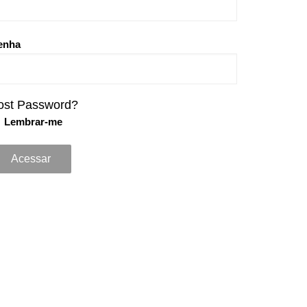
enha
ost Password?
Lembrar-me