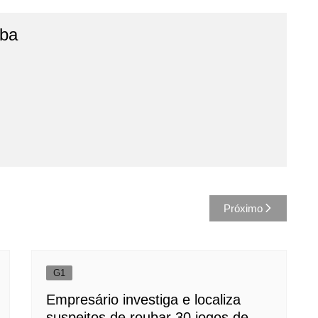
íba
Próximo
G1
Empresário investiga e localiza
suspeitos de roubar 30 jogos de