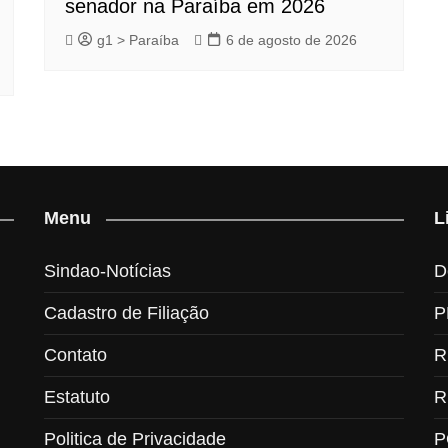
senador na Paraíba em 2026
g1 > Paraíba
6 de agosto de 2026
Menu
L
Sindao-Notícias
D
Cadastro de Filiação
P
Contato
R
Estatuto
R
Politica de Privacidade
P