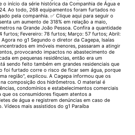
 o início da série histórica da Companhia de Água e
024. Ao todo, 268 equipamentos foram furtados no
ado pela companhia. ✅ Clique aqui para seguir o
senta um aumento de 318% em relação a maio,
ômetros na Grande João Pessoa. Confira a quantidade
furtos; Fevereiro: 78 furtos; Março: 57 furtos; Abril:
s. Agora no g1 Segundo o diretor da Cagepa, Isaías
concentrados em imóveis menores, passaram a atingir
ntos, provocando impactos no abastecimento de
focada em pequenas residências, então era um
tá sendo feito também em grandes residenciais que
 foi furtado corre o risco de ficar sem água, porque
ma região", explicou. A Cagepa informou que os
 na composição dos hidrômetros. O material é
ências, condomínios e estabelecimentos comerciais
a que os consumidores fiquem atentos a
etes de água e registrem denúncias em caso de
o. Vídeos mais assistidos do g1 Paraíba