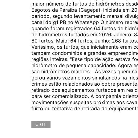
maior número de furtos de hidrômetros desde
Esgotos da Paraíba (Cagepa), iniciada em 2
período, segundo levantamento mensal divulg
canal do g1 PB no WhatsApp O número repre
quando foram registrados 64 furtos de hidr
de hidrômetros furtados em 2026: Janeiro: 84 
80 furtos; Maio: 64 furtos; Junho: 268 furto
Veríssimo, os furtos, que inicialmente eram 
também condomínios e grandes empreendime
regiões inteiras. "Esse tipo de ação estava 
hidrômetro de pequena capacidade. Agora es
são hidrômetros maiores... Às vezes quem não
gerou vários vazamentos simultâneos na mes
crimes estão relacionados ao cobre presente
retirado dos equipamentos furtados em resid
para ser comercializado. A companhia orient
movimentações suspeitas próximas aos caval
furto ou tentativa de retirada do equipament
G1