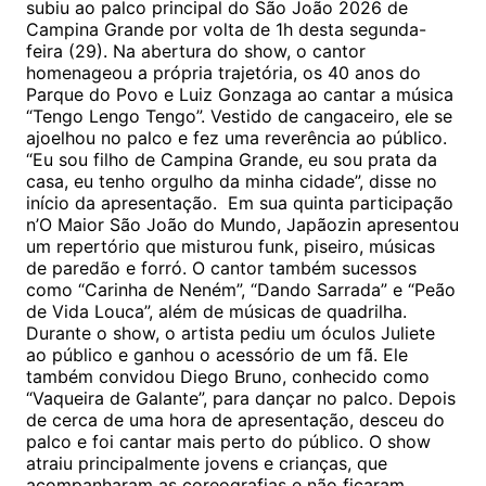
subiu ao palco principal do São João 2026 de
Campina Grande por volta de 1h desta segunda-
feira (29). Na abertura do show, o cantor
homenageou a própria trajetória, os 40 anos do
Parque do Povo e Luiz Gonzaga ao cantar a música
“Tengo Lengo Tengo”. Vestido de cangaceiro, ele se
ajoelhou no palco e fez uma reverência ao público.
“Eu sou filho de Campina Grande, eu sou prata da
casa, eu tenho orgulho da minha cidade”, disse no
início da apresentação. Em sua quinta participação
n’O Maior São João do Mundo, Japãozin apresentou
um repertório que misturou funk, piseiro, músicas
de paredão e forró. O cantor também sucessos
como “Carinha de Neném”, “Dando Sarrada” e “Peão
de Vida Louca”, além de músicas de quadrilha.
Durante o show, o artista pediu um óculos Juliete
ao público e ganhou o acessório de um fã. Ele
também convidou Diego Bruno, conhecido como
“Vaqueira de Galante”, para dançar no palco. Depois
de cerca de uma hora de apresentação, desceu do
palco e foi cantar mais perto do público. O show
atraiu principalmente jovens e crianças, que
acompanharam as coreografias e não ficaram