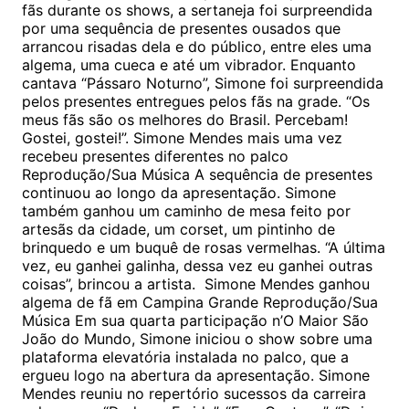
fãs durante os shows, a sertaneja foi surpreendida
por uma sequência de presentes ousados que
arrancou risadas dela e do público, entre eles uma
algema, uma cueca e até um vibrador. Enquanto
cantava “Pássaro Noturno”, Simone foi surpreendida
pelos presentes entregues pelos fãs na grade. “Os
meus fãs são os melhores do Brasil. Percebam!
Gostei, gostei!”. Simone Mendes mais uma vez
recebeu presentes diferentes no palco
Reprodução/Sua Música A sequência de presentes
continuou ao longo da apresentação. Simone
também ganhou um caminho de mesa feito por
artesãs da cidade, um corset, um pintinho de
brinquedo e um buquê de rosas vermelhas. “A última
vez, eu ganhei galinha, dessa vez eu ganhei outras
coisas”, brincou a artista. Simone Mendes ganhou
algema de fã em Campina Grande Reprodução/Sua
Música Em sua quarta participação n’O Maior São
João do Mundo, Simone iniciou o show sobre uma
plataforma elevatória instalada no palco, que a
ergueu logo na abertura da apresentação. Simone
Mendes reuniu no repertório sucessos da carreira