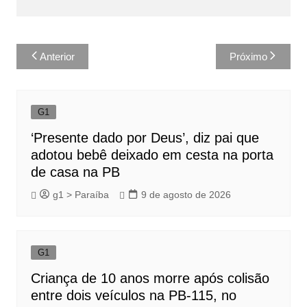
Navegação
Anterior
Próximo
de
Post
G1
‘Presente dado por Deus’, diz pai que
adotou bebê deixado em cesta na porta
de casa na PB
g1 > Paraíba
9 de agosto de 2026
G1
Criança de 10 anos morre após colisão
entre dois veículos na PB-115, no