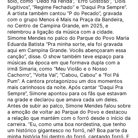
solo, como “Dedo na Ferida”, “Erro Gostoso”, “Dois
Fugitivos”, “Regime Fechado” e “Daqui Pra Sempre”.
A artista também cantou “P do Pecado”, gravada
com o grupo Menos é Mais na Praça da Bandeira,
no Centro de Campina Grande, em 2025, e
relembrou a ligação da música com a cidade.
Simome Mendes no palco do Parque do Povo Maria
Eduarda Batista “Pra minha sorte, ela foi gravada
aqui em Campina Grande. Vocês abençoaram essa
canção”, disse. O show também teve espaço para
músicas da época em que formava dupla com a
irmã Simaria, como “Meu Violão e o Nosso
Cachorro”, “Volta Vai”, “Cabou, Cabou” e “Foi Pá
Pum”. A cantora protagonizou um dos momentos
mais carinhosos da noite. Após cantar “Daqui Pra
Sempre”, Simone apontou para os fãs que estavam
na grade e declarou que amava cada um deles.
Antes de subir ao palco, Simone Mendes falou sobre
a emoção de voltar ao Parque do Povo e destacou
a relação que mantém com o forró desde o início da
carreira. “Eu, como uma boa nordestina, que tenho
um histórico gigantesco no forró, né? Boa parte da
minha história foi dentro do forró, cantando forró. E