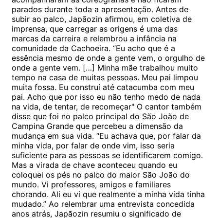
parados durante toda a apresentação. Antes de
subir ao palco, Japãozin afirmou, em coletiva de
imprensa, que carregar as origens é uma das
marcas da carreira e relembrou a infância na
comunidade da Cachoeira. “Eu acho que é a
essência mesmo de onde a gente vem, o orgulho de
onde a gente vem. […] Minha mãe trabalhou muito
tempo na casa de muitas pessoas. Meu pai limpou
muita fossa. Eu construí até catacumba com meu
pai. Acho que por isso eu não tenho medo de nada
na vida, de tentar, de recomeçar" O cantor também
disse que foi no palco principal do São João de
Campina Grande que percebeu a dimensão da
mudança em sua vida. “Eu achava que, por falar da
minha vida, por falar de onde vim, isso seria
suficiente para as pessoas se identificarem comigo.
Mas a virada de chave aconteceu quando eu
coloquei os pés no palco do maior São João do
mundo. Vi professores, amigos e familiares
chorando. Ali eu vi que realmente a minha vida tinha
mudado.” Ao relembrar uma entrevista concedida
anos atrás, Japãozin resumiu o significado de