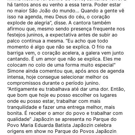
há tantos anos eu venho a essa terra. Poder estar
no maior São João do mundo… Quando a gente vê
isso na agenda, meu Deus do céu, o coração
explode de alegria", disse. A cantora também
afirmou que, mesmo sendo presença frequente nos
festejos juninos, a expectativa antes de subir ao
palco continua a mesma. “Eu acho que todo
momento é algo que não se explica. O frio na
barriga vem, o coração acelera, a galera vem junto
cantando. É um amor que não se explica. Eles me
colocam no colo de uma forma muito especial"
Simone ainda comentou que, após anos de agenda
intensa, hoje consegue selecionar melhor os
compromissos durante o período junino.
“Antigamente eu trabalhava até dar uma dor. Então,
que bom que hoje eu posso escolher os lugares
onde eu posso estar, trabalhar com mais
tranquilidade e fazer uma entrega melhor, mais
bonita. É receber o amor do povo e trabalhar com
qualidade” Japãozin se apresenta no Parque do
Povo Maria Eduarda Batista Japãozin celebra
origens em show no Parque do Povos Japãozin