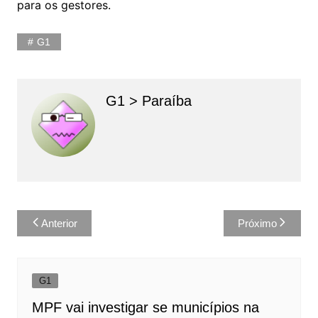
para os gestores.
G1
G1 > Paraíba
Navegação
Anterior
Próximo
de
Post
G1
MPF vai investigar se municípios na