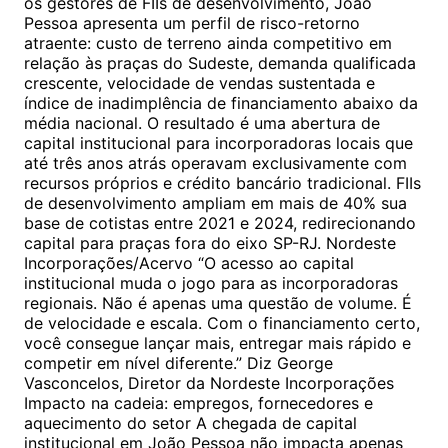
os gestores de FIIs de desenvolvimento, João
Pessoa apresenta um perfil de risco-retorno
atraente: custo de terreno ainda competitivo em
relação às praças do Sudeste, demanda qualificada
crescente, velocidade de vendas sustentada e
índice de inadimplência de financiamento abaixo da
média nacional. O resultado é uma abertura de
capital institucional para incorporadoras locais que
até três anos atrás operavam exclusivamente com
recursos próprios e crédito bancário tradicional. FIIs
de desenvolvimento ampliam em mais de 40% sua
base de cotistas entre 2021 e 2024, redirecionando
capital para praças fora do eixo SP-RJ. Nordeste
Incorporações/Acervo “O acesso ao capital
institucional muda o jogo para as incorporadoras
regionais. Não é apenas uma questão de volume. É
de velocidade e escala. Com o financiamento certo,
você consegue lançar mais, entregar mais rápido e
competir em nível diferente.” Diz George
Vasconcelos, Diretor da Nordeste Incorporações
Impacto na cadeia: empregos, fornecedores e
aquecimento do setor A chegada de capital
institucional em João Pessoa não impacta apenas