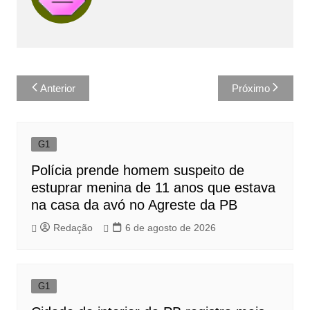
Navegação
Anterior
Próximo
de
Post
G1
Polícia prende homem suspeito de
estuprar menina de 11 anos que estava
na casa da avó no Agreste da PB
Redação
6 de agosto de 2026
G1