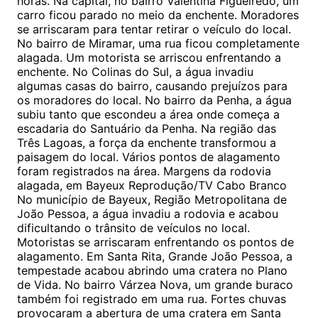
horas. Na capital, no bairro Valentina Figueiredo, um
carro ficou parado no meio da enchente. Moradores
se arriscaram para tentar retirar o veículo do local.
No bairro de Miramar, uma rua ficou completamente
alagada. Um motorista se arriscou enfrentando a
enchente. No Colinas do Sul, a água invadiu
algumas casas do bairro, causando prejuízos para
os moradores do local. No bairro da Penha, a água
subiu tanto que escondeu a área onde começa a
escadaria do Santuário da Penha. Na região das
Três Lagoas, a força da enchente transformou a
paisagem do local. Vários pontos de alagamento
foram registrados na área. Margens da rodovia
alagada, em Bayeux Reprodução/TV Cabo Branco
No município de Bayeux, Região Metropolitana de
João Pessoa, a água invadiu a rodovia e acabou
dificultando o trânsito de veículos no local.
Motoristas se arriscaram enfrentando os pontos de
alagamento. Em Santa Rita, Grande João Pessoa, a
tempestade acabou abrindo uma cratera no Plano
de Vida. No bairro Várzea Nova, um grande buraco
também foi registrado em uma rua. Fortes chuvas
provocaram a abertura de uma cratera em Santa