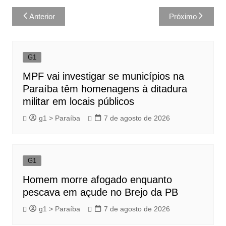
Navegação
Anterior
Próximo
de
Post
G1
MPF vai investigar se municípios na
Paraíba têm homenagens à ditadura
militar em locais públicos
g1 > Paraíba
7 de agosto de 2026
G1
Homem morre afogado enquanto
pescava em açude no Brejo da PB
g1 > Paraíba
7 de agosto de 2026