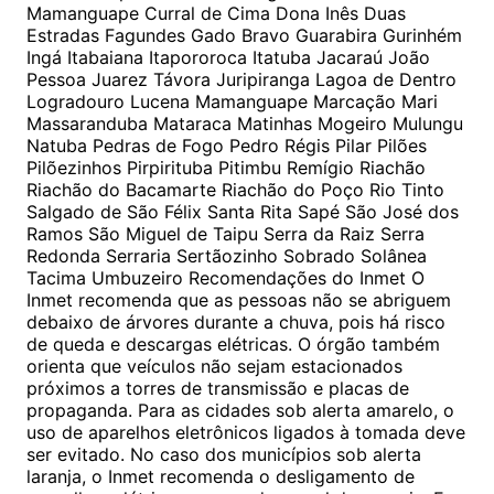
Mamanguape Curral de Cima Dona Inês Duas
Estradas Fagundes Gado Bravo Guarabira Gurinhém
Ingá Itabaiana Itapororoca Itatuba Jacaraú João
Pessoa Juarez Távora Juripiranga Lagoa de Dentro
Logradouro Lucena Mamanguape Marcação Mari
Massaranduba Mataraca Matinhas Mogeiro Mulungu
Natuba Pedras de Fogo Pedro Régis Pilar Pilões
Pilõezinhos Pirpirituba Pitimbu Remígio Riachão
Riachão do Bacamarte Riachão do Poço Rio Tinto
Salgado de São Félix Santa Rita Sapé São José dos
Ramos São Miguel de Taipu Serra da Raiz Serra
Redonda Serraria Sertãozinho Sobrado Solânea
Tacima Umbuzeiro Recomendações do Inmet O
Inmet recomenda que as pessoas não se abriguem
debaixo de árvores durante a chuva, pois há risco
de queda e descargas elétricas. O órgão também
orienta que veículos não sejam estacionados
próximos a torres de transmissão e placas de
propaganda. Para as cidades sob alerta amarelo, o
uso de aparelhos eletrônicos ligados à tomada deve
ser evitado. No caso dos municípios sob alerta
laranja, o Inmet recomenda o desligamento de