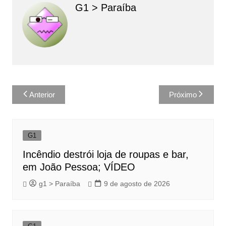
G1 > Paraíba
Navegação
Anterior
Próximo
de
Post
G1
Incêndio destrói loja de roupas e bar,
em João Pessoa; VÍDEO
g1 > Paraíba
9 de agosto de 2026