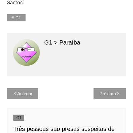
G1
G1 > Paraíba
Navegação
Anterior
Próximo
de
Post
G1
Três pessoas são presas suspeitas de