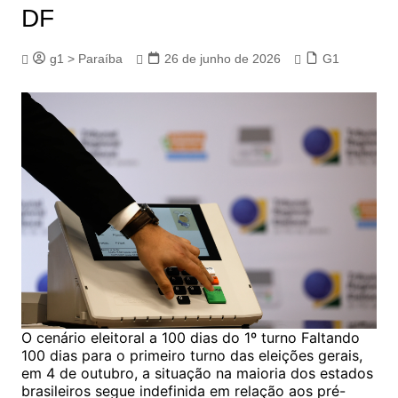
DF
g1 > Paraíba
26 de junho de 2026
G1
O cenário eleitoral a 100 dias do 1º turno Faltando 100 dias para o primeiro turno das eleições gerais, em 4 de outubro, a situação na maioria dos estados brasileiros segue indefinida em relação aos pré-candidatos para governo e Senado. Bahia, Mato Grosso do Sul, Rio Grande do Sul, Santa Catarina estão entre os poucos estados onde as alianças já foram confirmadas. Em São Paulo, a desistência de Paulo Serra (PSDB) e Kim Kataguiri (Missão) deve levar a uma disputa inédita, que pode ser resolvida no 1° turno. Entre os partidos que têm representação na Câmara dos Deputados, apenas Tarcísio de Freitas (Republicanos) e Fernando Haddad (PT) foram confirmados como pré-candidatos ao governo de São Paulo. Alagoas, Minas Gerais, Amazonas e Espírito Santo são alguns dos estados em que os pré-candidatos ao governo não foram definidos. Há ainda indefinição dos pré-candidatos ao Senado em estados como Ceará e Paraná. Já no Acre, Roraima, Sergipe e Distrito Federal, a dúvida é sobre a pré-candidatura de alguns políticos que podem vir a ser considerados inelegíveis. Para fazer a lista dos possíveis candidatos nos estados e no Distrito Federal, o g1 considerou apenas aqueles que anunciaram publicamente a pré-candidatura. O cenário ainda pode mudar em alguns casos, a depender das convenções partidárias que acontecem entre 20 de julho e 5 de agosto. Veja quais são os pré-candidatos ao Governo do Estado e ao Senado em cada estado:AcrePré-candidatos ao governo estadual Alan Rick (Republicanos) Dr. Thor Dantas (PSB) Eudo Raffael (PCB) Mailza Assis (Progressistas) Tião Bocalom (PSDB) Pré-candidatos ao Senado Dr. Eduardo Velloso (Solidariedade) Gladson Camelí (PP) Inácio Moreira (Rede) Jorge Viana (PT) Junior Feitosa (DC) Mara Rocha (Republicanos) Márcio Bittar (PL) Sérgio Petecão (PSD) Alagoas Pré-candidatos ao governo estadual Renan Filho (MDB) Lenilda Luna (UP) Pré-candidatos ao Senado Renan Calheiros (MDB) Arthur Lira (PP) Alexandre Fleming (UP) Davi Davino Filho (Republicanos) Amazonas Pré-candidatos ao governo estadual Omar Aziz (PSD) David Almeida (Avante) Maria do Carmo Seffair (PL) Isael Munduruku (Rede) Pré-candidatos ao Senado Eduardo Braga (MDB) Wilson Lima (União Brasil) Plínio Valério (PSDB) Marcelo Ramos (PT) Capitão Alberto Neto (PL) Marcos Rotta (Avante) Ismael Munduruku (Rede) Chris Melchior (PSB) Amapá Pré-candidatos ao governo estadual Clécio Luis (União) Dr Furlan (PSD) Pré-candidatos ao Senado Rayssa Furlan (Podemos) Randolfe Rodrigues (PT) Teles Jr (PDT) João Alberto Capiberibe (PSB) Acácio Favacho (MDB) Alliny Serrão (União) Bahia Pré-candidatos ao governo estadual Jerônimo Rodrigues (PT) ACM Neto (União Brasil) Ronaldo Mansur (PSOL) José Estevão (DC) Pré-candidatos ao Senado Rui Costa (PT) Jaques Wagner (PT) Angelo Coronel (Republicanos) João Roma (PL) Delliana Ricelli (PSOL) Marcelo Santtana (DC) Ceará Pré-candidatos ao governo estadual Elmano de Freitas (PT) Ciro Gomes (PSDB) Eduardo Girão (Novo) Jarir Pereira (Psol) Giovanni Sampaio (PRD) Zé Batista (PSTU) Delegado Huggo Leonardo (Missão) Pré-candidatos ao Senado Capitão Wagner (União) Pastor Alcides Fernandes (PL) Priscila Costa (PL) Júnior Mano (PSB) Luizianne Lins (Rede) General Theóphilo (Novo) Anna Karina (PSOL) Professor Germano Lima (PSOL) Eunício Oliveira (MDB) Distrito Federal Pré-candidatos ao governo estadual Celina Leão (PP) José Roberto Arruda (PSD) Leandro Grass (PT) Paula Belmonte (PSDB) Ricardo Cappelli (PSB) Izalci Lucas (PL) Samara Mineiro (UP) Kiko Caputo (Novo) Pré-candidatos ao Senado Leila Barros (PDT) Michelle Bolsonaro (PL) Ibaneis Rocha (MDB) Erika Kokay (PT) Bia Kicis (PL) Espírito Santo Pré-candidatos ao governo estadual Ricardo Ferraço (MDB) Lorenzo Pazolini (Republicanos) Helder Salomão (PT) Pré-candidatos ao Senado Renato Casagrande (PSB) Fabiano Contarato (PT) Maguinha Malta (PL) Manato (Republicanos) Marcos do Val (Podemos) Goiás Pré-candidatos ao governo estadual Daniel Vilela (MDB) Marconi Perillo (PSDB) Wilder Morais (PL) Adriana Accorsi (PT) Cíntia Dias (PSOL) Telêmaco Brandão (PN) Pré-candidatos ao Senado Gracinha Caiado (União) Vanderlan Cardoso (PSD) Dr. Zacharias Calil (MDB) Gustavo Gayer (PL) Delegado Humberto Teófilo (Novo) Alexandre Baldy (PP) Oséias Varão (PL) Iure Castro (Cidadania) Professor Marcelo Moreira (PSOL) Humberto Chaves (PSOL) Maranhão Pré-candidatos ao governo estadual Eduardo Braide (PSD) Orleans Brandão (MDB) Enilton Rodrigues (PSOL) Felipe Camarão (PT) Pré-candidatos ao Senado André Fufuca (PP) Duarte Júnior (Avante) Weverton Rocha (PDT) Elizane Gama (PT) Antônia Cariongo (PSOL) Professor Franklin Douglas (PSOL) Lahésio Bonfim (NOVO) Roberto Rocha (NOVO) Hilton Gonçalo (Mobiliza) Minas Gerais Pré-candidatos ao governo estadual Mateus Simões (PSD) Alexandre Kalil (PDT) Jarbas Soares (PSB) Gabriel Azevedo (MDB) Ben Mendes (Missão) Túlio Lopes (PCB) Rafael Duda (PSTU) Maria da Consolação (PSOL) Pré-candidatos ao Senado Marília Campos (PT) Áurea Carolina (PSOL) Domingos Sávio (PL) Vanessa Portugal (PSTU) Carlos Viana (PSD) Marcelo Aro (PP) Mato Grosso do Sul Pré-candidatos ao governo estadual Eduardo Riedel (PP) Fábio Trad (PT) João Henrique Catan (Novo) Economista Renato (DC) Jeferson Bezerra (Agir) Lucien Rezende (PSOL) Pré-candidatos ao Senado Vander Loubet (PT) Soraya Thronicke (PSB) Nelsinho Trad (PSD) Capitão Contar (PL) Reinaldo Azambuja (PL) Marcos Pollon (PL) Mato Grosso Pré-candidatos ao governo estadual Alex Pucinelli (Democrata) Caiubi Kuhn (PDT) Jayme Campos (União) Marcelo Maluf (Novo) Natasha Slhessarenko (PSD) Otaviano Pivetta (Republicanos) Wellington Fagundes (PL) Pré-candidatos ao Senado Carlos Fávaro (PSD) Mauro Mendes (União) Janaina Riva (MDB) José Medeiros (PL) Pedro Taques (PSB) Pará Pré-candidatos ao governo estadual Araceli Lemos (Psol) Cléber Rabelo (PSTU) Daniel Santos (Podemos) Hana Ghassan (MDB) Mário Couto (DC) Pré-candidatos ao Senado Celso Sabino (PDT) Chicão (União) Éder Mauro (PL) Helder Barbalho (MDB) Paulo Rocha (PT) Zequinha Marinho (Podemos) Paraíba Pré-candidatos ao governo estadual Cícero Lucena (MDB) Efraim Filho (União Brasil) Lucas Ribeiro (PP) Olímpio Rocha (PSOL) Yuri Ezequiel (UP) Pré-candidatos ao Senado André Gadelha (MDB) João Azevêdo (PSB) Major Fábio (Novo) Marcelo Queiroga (PL) Nabor Wanderley (Republicanos) Rosilene Gomes (UP) Veneziano Vital do Rêgo (MDB) Pernambuco Pré-candidatos ao governo estadual Raquel Lyra (PSD) João Campos (PSB) Renan Hallais (Missão) Ivan Moraes (PSOL) Camila Falcão (UP) Pré-candidatos ao Senado Marília Arraes (PDT) Humberto Costa (PT) Paulo Rubem (Rede) Túlio Gadelha (PSD) Miguel Coelho (União Brasil) Piauí Pré-candidatos ao governo estadual Rafael Fonteles (PT) Joel Rodrigues (PP) Toni Rodrigues (PL) Mainha (Podemos) Lúcia Santos (PSDB) Jesus Rodrigues (Cidadania) Elizeu Aguiar (Novo) Geraldo Carvalho (PSTU) Francisco Jurity (Democracia Cristã) Santiago Belizario (UP) Pré-candidatos ao Senado Marcelo Castro (MDB) Júlio César (PSD) Ciro Nogueira (PP) Tiago Junqueira (PL) Dionísio Carvalho (DC) Evandro Marques (DC) Antonio Barros (Novo) Antonio José Lira (Avante) Jorge Lopes (PSDB) Ravenna Castro (Democrata) Pedro Laurentino (UP) Paraná Pré-candidatos ao governo estadual Rafael Greca (MDB) Sergio Moro (PL) Luiz França (Missão) Requião Filho (PDT) Tony Garcia (DC) Samuel Mattos (PSTU) Sandro Alex (PSD) Pré-candidatos ao Senado Álvaro Dias (MDB) Alexandre Curi (Republicanos) Deltan Dallagnol (NOVO) Luiz Carlos Hauly (Podemos) Filipe Barros (PL) Gleisi Hoffmann (PT) Rio de Janeiro Pré-candidatos ao governo estadual André Marinho (Novo) André Português (Republicanos) Anthony Garotinho (Republicanos) Bombeiro Rafa (Missão) Cyro Garcia (PSTU) Douglas Ruas (PL) Eduardo Paes (PSD) Juliete Pantoja (UP) Luan Monteiro (PCO) Wiliam Siri (PSOL) Wilson Witzel (Democratas) Pré-candidatos ao Senado Benedita da Silva (PT) Marcelo Crivella (Republicanos) Márcio Canella (União) Miro Teixeira (PDT) Mônica Benício (PSOL) Pedro Paulo (PSD) Helio Secco (Missão) Rio Grande do Norte Pré-candidatos ao governo estadual Allyson Bezerra (União Brasil) Álvaro Dias (PL) Cadu Xavier (PT) Francisco Dias (UP) Robério Paulino (PSOL) Dário Barbosa (PSTU) Pré-candidatos ao Senado Coronel Hélio (PL) Styvenson Valentim (Podemos) Rafael Motta (PDT) Samanda Alves (PT) Sandro Pimentel (PSOL) Sônia Godeiro (PSOL) Oswaldo Negrão (PCdoB) Zenaide Maia (PSD) Rondônia Pré-candidatos ao governo estadual Adailton Fúria (PSD) Expedito Netto (PT) Hildon Chaves (União Brasil) Luiz Carlos Teodoro (PSOL) Marcos Rogério (PL) Samuel Costa (PSB) Pré-candidatos ao Senado Acir Gurgacz (PDT) Anandreia Trovó (PSOL) Bruno Scheid (PL) Luciana Oliveira (PT) Luís Fernando (PSD) Fernando Máximo (União Brasil) Mariana Carvalho (Republicanos) Neidinha Suruí (PSB) Nilton Souza (PSDB) Rosângela Cipriano (PSD) Sílvia Cristina (PP) Roraima Pré-candidatos ao governo estadual Edilson Damião (União Brasil) Arthur Henrique (PL) Soldado Sampaio (Republicanos) Antonia Pedrosa (PT) Paulo Cesar Quartiero (DC) Pré-candidatos ao Senado Teresa Surita (MDB) Nicoletti (PL) Denarium (Republicanos) Bartô Macuxi (PSOL) Helena Lima (PSD) Mauro Asato (Democrata) Rio Grande do Sul Pré-candidatos ao governo estadual Evandro Augusto (Missão) Gabriel Souza (MDB) Juliana Brizola (PDT) Luciano Zucco (PL) Marcelo Maranata (PSDB) Priscila Voigt (UP) Rejane Oliveira (PSTU) Pré-candidatos ao Senado Frederico Antunes (PSD) Germano Rigotto (MDB) Manuela D’ávila (PSOL) Marcel van Hattem (Novo) Milton Cardoso (PSDB) Paulo Pimenta (PT) Renato Jaguarão (Cidadania) Ubiratan Sanderson (PL) Santa Catarina Pré-candidatos ao governo estadual Gelson Merísio (PSB) João Rodrigues (PSD) Jorginho Mello (PL) Laís Chaud (Unidade Popular) Marcelo Brigadeiro (Missão) Ralf Zimmer (PRD) Pré-candidatos ao Senado Afrânio Boppré (PSOL) Antídio Lunelli (MDB) Carlos Bolsonaro (PL) Carol de Toni (PL) Décio Lima (PT) Esperidião Amin (PP) Jeferson Rocha (PRD) Sergipe Pré-candidatos ao governo estadual Fábio Mitidieri (PSD) Valmir de Francisquinh