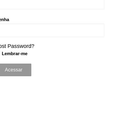
enha
ost Password?
Lembrar-me