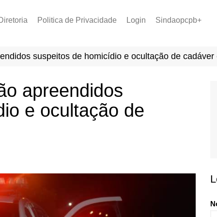
Diretoria
Politica de Privacidade
Login
Sindaopcpb+
LOPCPB
Recuperar Senha
Convênios
endidos suspeitos de homicídio e ocultação de cadáver
PCCR 2022
Tabela de Plantão
ão apreendidos
Tabela de Venc. 2025
dio e ocultação de
L
N