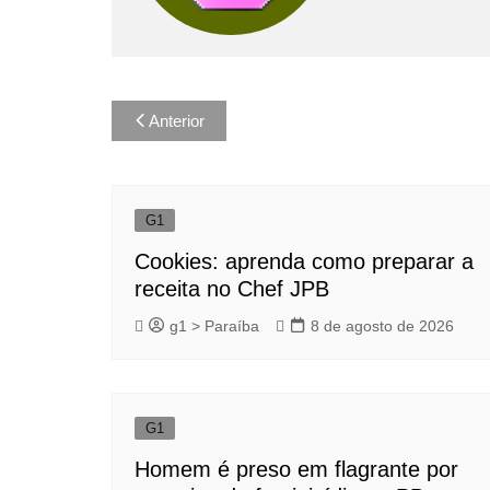
Navegação
Anterior
de
Post
G1
Cookies: aprenda como preparar a
receita no Chef JPB
g1 > Paraíba
8 de agosto de 2026
G1
Homem é preso em flagrante por