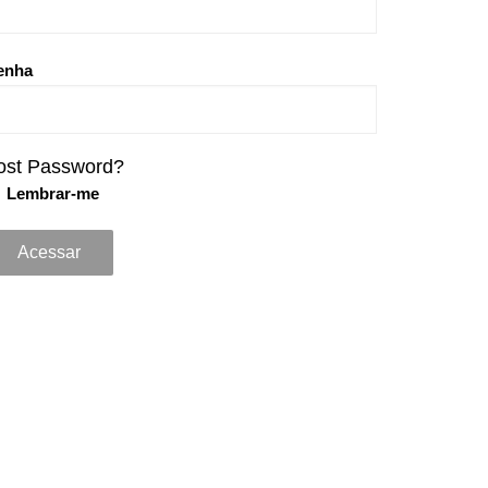
enha
ost Password?
Lembrar-me