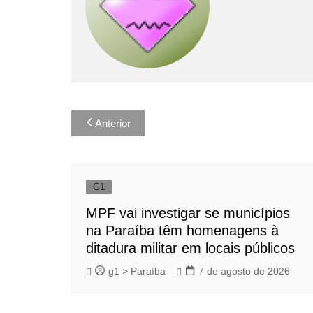
Navegação
Anterior
de
Post
G1
MPF vai investigar se municípios
na Paraíba têm homenagens à
ditadura militar em locais públicos
g1 > Paraíba
7 de agosto de 2026