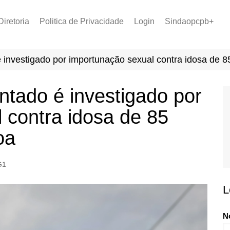
Diretoria
Politica de Privacidade
Login
Sindaopcpb+
LOPCPB
Recuperar Senha
Convênios
o é investigado por importunação sexual contra idosa de
PCCR 2022
Tabela de Plantão
entado é investigado por
Tabela de Venc. 2025
 contra idosa de 85
oa
G1
L
N