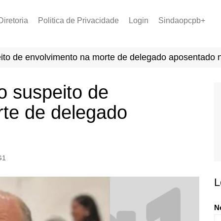
Diretoria
Politica de Privacidade
Login
Sindaopcpb+
LOPCPB
Recuperar Senha
Convênios
eito de envolvimento na morte de delegado aposentado 
PCCR 2022
Tabela de Plantão
o suspeito de
Tabela de Venc. 2025
rte de delegado
G1
L
N