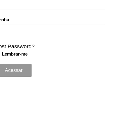
enha
ost Password?
Lembrar-me