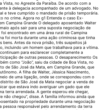
oa Vista, no Agreste da Paraíba. De acordo com a
mente à delegacia acompanhado de um advogado. No
icial e teve cumprido o mandado de prisão temporária.
 no crime. Agora no g1 Entenda o caso Ex-
 em Campina Grande O delegado aposentado Walter
 maio após sair para uma suposta negociação de
 foi encontrado em uma área rural de Campina
ma foi morta durante uma ação criminosa que tinha
 bens. Antes da nova prisão, três suspeitos já
o, incluindo um homem que trabalhava para a vítima.
s continuam para esclarecer completamente a
articipação de outras pessoas. O desaparecimento Os
mbém como “João”, saiu da cidade de Boa Vista, no
trito de São José da Mata, em Campina Grande, que
utônomo. A filha de Walter, Jéssica Nascimento,
r meio de uma ligação, onde se correspondeu com o
o distrito de São José da Mata negociar a venda de
nicar que estava indo averiguar um gado que ele
a terra arrendada. A gente esperou ele chegar,
e não chegou", disse. A família informou ainda que
posentado na propriedade durante uma negociação
 a pessoa responsável pelo arrendamento da terra