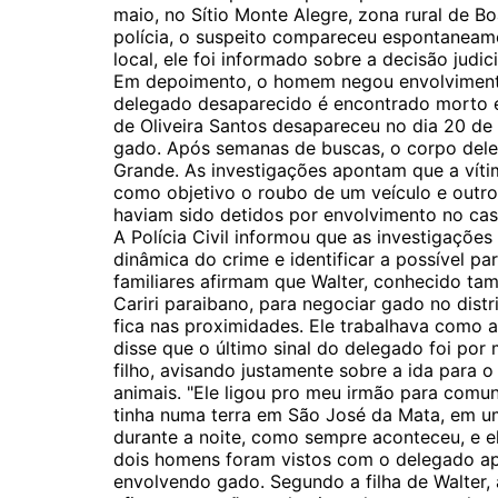
maio, no Sítio Monte Alegre, zona rural de B
polícia, o suspeito compareceu espontanea
local, ele foi informado sobre a decisão jud
Em depoimento, o homem negou envolvimento
delegado desaparecido é encontrado morto
de Oliveira Santos desapareceu no dia 20 de
gado. Após semanas de buscas, o corpo dele
Grande. As investigações apontam que a víti
como objetivo o roubo de um veículo e outros
haviam sido detidos por envolvimento no cas
A Polícia Civil informou que as investigaçõe
dinâmica do crime e identificar a possível p
familiares afirmam que Walter, conhecido ta
Cariri paraibano, para negociar gado no dis
fica nas proximidades. Ele trabalhava como a
disse que o último sinal do delegado foi po
filho, avisando justamente sobre a ida para 
animais. "Ele ligou pro meu irmão para comu
tinha numa terra em São José da Mata, em um
durante a noite, como sempre aconteceu, e el
dois homens foram vistos com o delegado a
envolvendo gado. Segundo a filha de Walter,