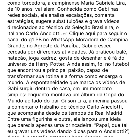
como torcedora, a campinense Maria Gabriela Lira,
de 10 anos, vai além. Conhecida como Gabi nas
redes sociais, ela analisa escalações, comenta
estratégias, sugere substituições e grava vídeos
direcionados ao técnico da Seleção Brasileira, o
italiano Carlo Ancelotti. ✅ Clique aqui para seguir o
canal do g1 PB no WhatsApp Moradora de Campina
Grande, no Agreste da Paraíba, Gabi cresceu
cercada por diferentes atividades. Já praticou balé,
natação, joga xadrez, gosta de desenhar e é fã do
universo de Harry Potter. Ainda assim, foi no futebol
que encontrou a principal paixão, capaz de
transformar sua rotina e a forma como enxerga o
mundo. A espontaneidade que marca os vídeos de
Gabi surgiu dentro de casa, em um momento
simples: enquanto montava um álbum da Copa do
Mundo ao lado do pai, Gilson Lira, a menina passou
a comentar o trabalho do técnico Carlo Ancelotti,
que acompanha desde os tempos de Real Madrid.
Entre uma figurinha e outra, ela lançou uma ideia
que parecia apenas uma brincadeira. “Papai, que tal
eu gravar uns vídeos dando dicas para o Ancelotti?”,