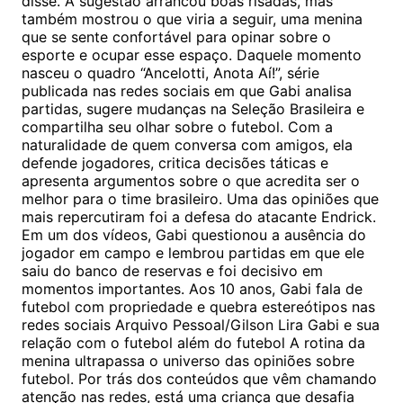
disse. A sugestão arrancou boas risadas, mas
também mostrou o que viria a seguir, uma menina
que se sente confortável para opinar sobre o
esporte e ocupar esse espaço. Daquele momento
nasceu o quadro “Ancelotti, Anota Aí!”, série
publicada nas redes sociais em que Gabi analisa
partidas, sugere mudanças na Seleção Brasileira e
compartilha seu olhar sobre o futebol. Com a
naturalidade de quem conversa com amigos, ela
defende jogadores, critica decisões táticas e
apresenta argumentos sobre o que acredita ser o
melhor para o time brasileiro. Uma das opiniões que
mais repercutiram foi a defesa do atacante Endrick.
Em um dos vídeos, Gabi questionou a ausência do
jogador em campo e lembrou partidas em que ele
saiu do banco de reservas e foi decisivo em
momentos importantes. Aos 10 anos, Gabi fala de
futebol com propriedade e quebra estereótipos nas
redes sociais Arquivo Pessoal/Gilson Lira Gabi e sua
relação com o futebol além do futebol A rotina da
menina ultrapassa o universo das opiniões sobre
futebol. Por trás dos conteúdos que vêm chamando
atenção nas redes, está uma criança que desafia