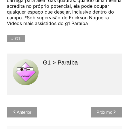
carrega para além das quadras: quando uma menina
acredita no próprio potencial, ela pode ocupar
qualquer espaço que desejar, inclusive dentro do
campo. *Sob supervisão de Erickson Nogueira
Vídeos mais assistidos do g1 Paraíba
G1
G1 > Paraíba
Navegação
Anterior
Próximo
de
Post