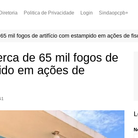
Diretoria
Politica de Privacidade
Login
Sindaopcpb+
LOPCPB
Recuperar Senha
Convênios
65 mil fogos de artifício com estampido em ações de fis
PCCR 2022
Tabela de Plantão
rca de 65 mil fogos de
Tabela de Venc. 2025
pido em ações de
G1
L
N