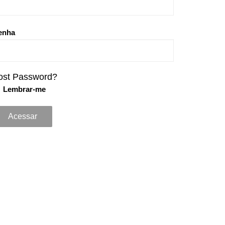
enha
ost Password?
Lembrar-me