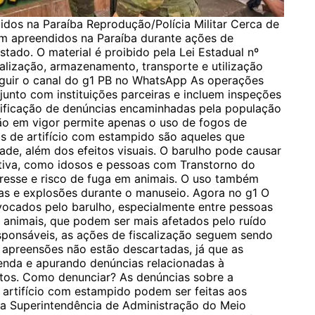
didos na Paraíba Reprodução/Polícia Militar Cerca de
am apreendidos na Paraíba durante ações de
stado. O material é proibido pela Lei Estadual nº
alização, armazenamento, transporte e utilização
seguir o canal do g1 PB no WhatsApp As operações
unto com instituições parceiras e incluem inspeções
rificação de denúncias encaminhadas pela população
ação em vigor permite apenas o uso de fogos de
os de artifício com estampido são aqueles que
de, além dos efeitos visuais. O barulho pode causar
tiva, como idosos e pessoas com Transtorno do
tresse e risco de fuga em animais. O uso também
as e explosões durante o manuseio. Agora no g1 O
vocados pelo barulho, especialmente entre pessoas
 e animais, que podem ser mais afetados pelo ruído
sponsáveis, as ações de fiscalização seguem sendo
 apreensões não estão descartadas, já que as
nda e apurando denúncias relacionadas à
utos. Como denunciar? As denúncias sobre a
 artifício com estampido podem ser feitas aos
 a Superintendência de Administração do Meio