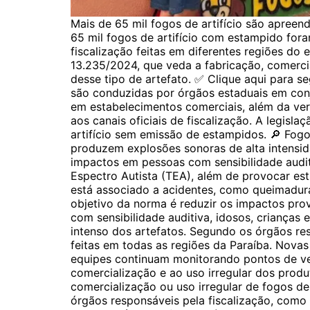
Mais de 65 mil fogos de artifício são apreen
65 mil fogos de artifício com estampido for
fiscalização feitas em diferentes regiões do e
13.235/2024, que veda a fabricação, comerci
desse tipo de artefato. ✅ Clique aqui para 
são conduzidas por órgãos estaduais em conj
em estabelecimentos comerciais, além da ve
aos canais oficiais de fiscalização. A legisl
artifício sem emissão de estampidos. 🔎 Fog
produzem explosões sonoras de alta intensida
impactos em pessoas com sensibilidade audi
Espectro Autista (TEA), além de provocar es
está associado a acidentes, como queimadur
objetivo da norma é reduzir os impactos pro
com sensibilidade auditiva, idosos, crianças
intenso dos artefatos. Segundo os órgãos re
feitas em todas as regiões da Paraíba. Novas
equipes continuam monitorando pontos de ve
comercialização e ao uso irregular dos prod
comercialização ou uso irregular de fogos de
órgãos responsáveis pela fiscalização, como