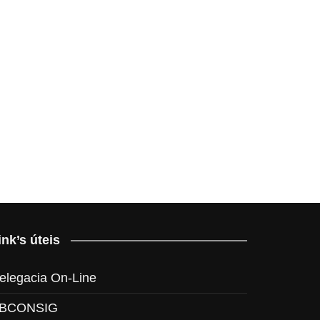
ink’s úteis
elegacia On-Line
BCONSIG