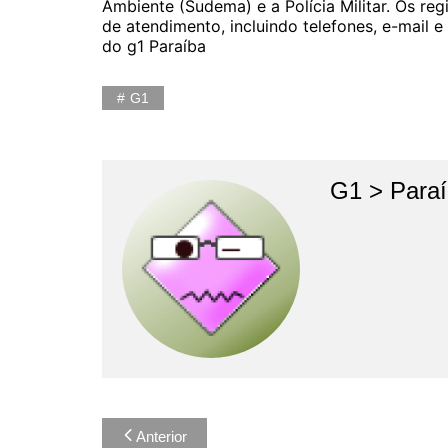
Ambiente (Sudema) e a Polícia Militar. Os re
de atendimento, incluindo telefones, e-mail 
do g1 Paraíba
G1
G1 > Para
Navegação
Anterior