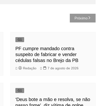
Próximo
G1
PF cumpre mandado contra
suspeito de fabricar e vender
cédulas falsas no Brejo da PB
Redação
7 de agosto de 2026
G1
‘Deus bote a mão e resolva, se não
passo fome’, diz vítima de golpe