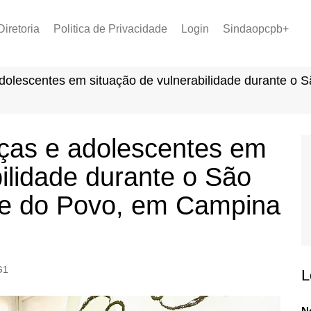
Diretoria
Politica de Privacidade
Login
Sindaopcpb+
LOPCPB
Recuperar Senha
Convênios
dolescentes em situação de vulnerabilidade durante o
PCCR 2022
Tabela de Plantão
Tabela de Venc. 2025
nças e adolescentes em
ilidade durante o São
ue do Povo, em Campina
G1
L
N