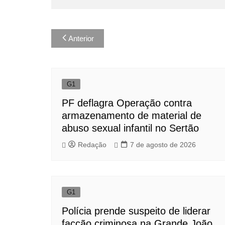
Navegação
Anterior
de
Post
G1
PF deflagra Operação contra
armazenamento de material de
abuso sexual infantil no Sertão
Redação
7 de agosto de 2026
G1
Polícia prende suspeito de liderar
facção criminosa na Grande João