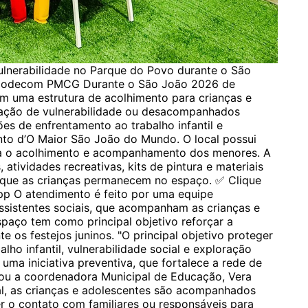
ulnerabilidade no Parque do Povo durante o São
Codecom PMCG Durante o São João 2026 de
 uma estrutura de acolhimento para crianças e
uação de vulnerabilidade ou desacompanhados
es de enfrentamento ao trabalho infantil e
ento d’O Maior São João do Mundo. O local possui
ra o acolhimento e acompanhamento dos menores. A
atividades recreativas, kits de pintura e materiais
m que as crianças permanecem no espaço. ✅ Clique
pp O atendimento é feito por uma equipe
ssistentes sociais, que acompanham as crianças e
spaço tem como principal objetivo reforçar a
e os festejos juninos. "O principal objetivo proteger
lho infantil, vulnerabilidade social e exploração
uma iniciativa preventiva, que fortalece a rede de
acou a coordenadora Municipal de Educação, Vera
l, as crianças e adolescentes são acompanhados
r o contato com familiares ou responsáveis para