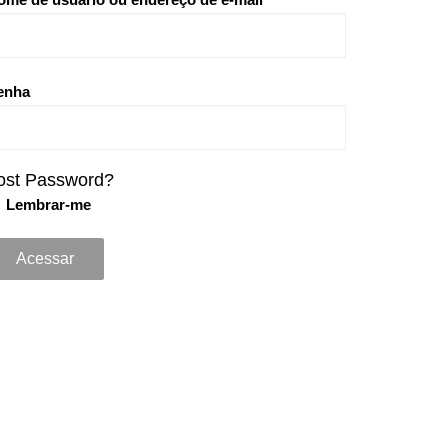
enha
ost Password?
Lembrar-me