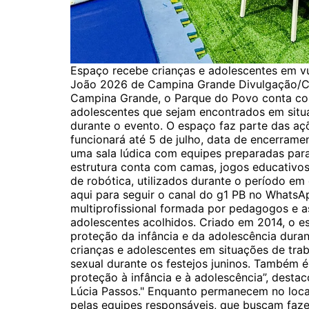
Espaço recebe crianças e adolescentes em v
João 2026 de Campina Grande Divulgação/
Campina Grande, o Parque do Povo conta com
adolescentes que sejam encontrados em sit
durante o evento. O espaço faz parte das açõ
funcionará até 5 de julho, data de encerram
uma sala lúdica com equipes preparadas pa
estrutura conta com camas, jogos educativos, 
de robótica, utilizados durante o período e
aqui para seguir o canal do g1 PB no WhatsA
multiprofissional formada por pedagogos e a
adolescentes acolhidos. Criado em 2014, o e
proteção da infância e da adolescência durant
crianças e adolescentes em situações de traba
sexual durante os festejos juninos. Também é 
proteção à infância e à adolescência”, dest
Lúcia Passos." Enquanto permanecem no loca
pelas equipes responsáveis, que buscam faze