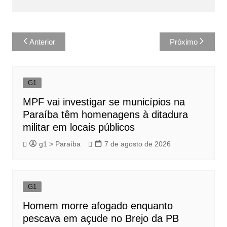
Navegação
Anterior
Próximo
de
Post
G1
MPF vai investigar se municípios na
Paraíba têm homenagens à ditadura
militar em locais públicos
g1 > Paraíba
7 de agosto de 2026
G1
Homem morre afogado enquanto
pescava em açude no Brejo da PB