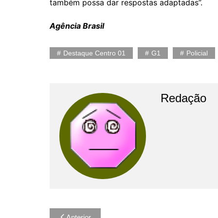
também possa dar respostas adaptadas”.
Agência Brasil
Destaque Centro 01
G1
Policial
Redação
Navegação
Anterior