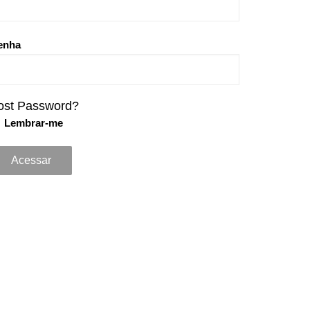
enha
ost Password?
Lembrar-me