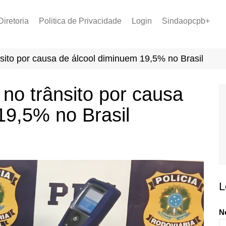
Diretoria
Politica de Privacidade
Login
Sindaopcpb+
LOPCPB
Recuperar Senha
Convênios
sito por causa de álcool diminuem 19,5% no Brasil
PCCR 2022
Tabela de Plantão
no trânsito por causa
Tabela de Venc. 2025
19,5% no Brasil
L
N