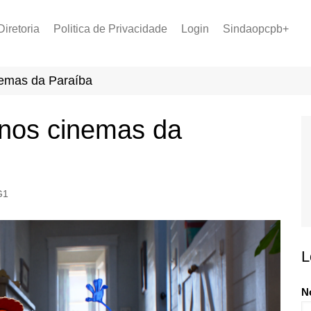
Diretoria
Politica de Privacidade
Login
Sindaopcpb+
LOPCPB
Recuperar Senha
Convênios
inemas da Paraíba
PCCR 2022
Tabela de Plantão
a nos cinemas da
Tabela de Venc. 2025
G1
L
N