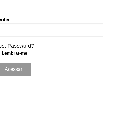
enha
ost Password?
Lembrar-me