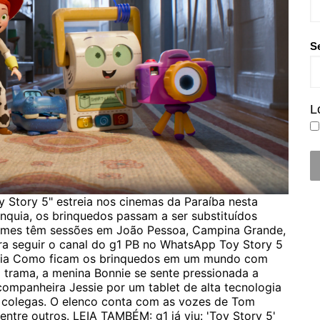
S
L
y Story 5" estreia nos cinemas da Paraíba nesta
ranquia, os brinquedos passam a ser substituídos
 filmes têm sessões em João Pessoa, Campina Grande,
ara seguir o canal do g1 PB no WhatsApp Toy Story 5
uência Como ficam os brinquedos em um mundo com
a trama, a menina Bonnie se sente pressionada a
companheira Jessie ​por um tablet de alta tecnologia
s colegas. O elenco conta com as vozes de Tom
entre outros. LEIA TAMBÉM: g1 já viu: 'Toy Story 5'