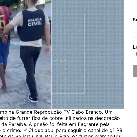
S
L
 Campina Grande Reprodução TV Cabo Branco. Um
ito de furtar fios de cobre utilizados na decoração
 Paraíba. A prisão foi feita em flagrante pela
o o crime. ✅ Clique aqui para seguir o canal do g1 PB
da Polícia Civil, Paulo Ênio, os furtos eram feitos